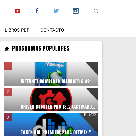
LIBROS PDF
CONTACTO
PROGRAMAS POPULARES
INTERNET DOWNLOAD MANAGER 6.42 BUILD 63 (ACTIVADO) (ACELERA TUS DESCARGAS)
DRIVER BOOSTER PRO 13.2 (ACTIVADO) (ACTUALIZA TODOS TUS DRIVERS)
TOKEN ARL PREMIUM PARA DEEMIX Y FREEZER 2025 | MUSICA 320KBPS Y FLAC