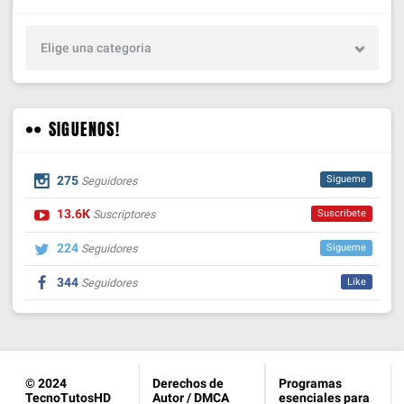
Elige una categoria
SIGUENOS!
275
Sigueme
Seguidores
13.6K
Suscribete
Suscriptores
224
Sigueme
Seguidores
344
Like
Seguidores
© 2024
Derechos de
Programas
TecnoTutosHD
Autor / DMCA
esenciales para