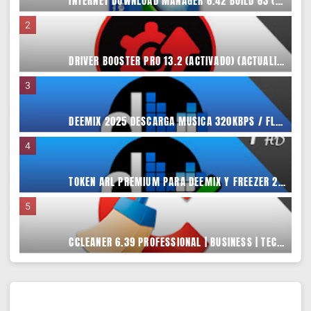
INTERNET DOWNLOAD MANAGER 6.42 BUILD 63 (ACTIVADO) (ACELERA TUS DESCARGAS)
DRIVER BOOSTER PRO 13.2 (ACTIVADO) (ACTUALIZA TODOS TUS DRIVERS)
DEEMIX 2025 DESCARGA MUSICA 320KBPS / FLAC + CARÁTULA + ARL PREMIUM
TOKEN ARL PREMIUM PARA DEEMIX Y FREEZER 2025 | MUSICA 320KBPS Y FLAC
CCLEANER 6.39 PROFESSIONAL | BUSINESS | TECHNICIAN EDITION (ACTIVADO)